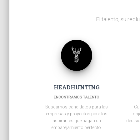
El talento, su rec
HEADHUNTING
ENCONTRAMOS TALENTO
Buscamos candidatos para las
Cu
empresas y proyectos para los
obj
aspirantes que hagan un
decisi
emparejamiento perfecto.