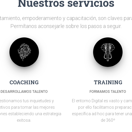
Nuestros servicios
lutamiento, empoderamiento y capacitación, son claves par
Permítanos aconsejarle sobre los pasos a seguir.
COACHING
TRAINING
DESARROLLAMOS TALENTO
FORMAMOS TALENTO
estionamos tus inquietudes y
El entorno Digital es vasto y cam
etivos para tomar las mejores
por ello facilitamos prepara
ones estableciendo una estrategia
específica ad hoc para tener una
exitosa.
de 360º