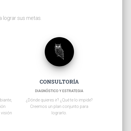
a lograr sus metas.
CONSULTORÍA
DIAGNÓSTICO Y ESTRATEGIA
biante,
¿Dónde quieres ir? ¿Qué te lo impide?
ción
Creemos un plan conjunto para
 visión
lograrlo.