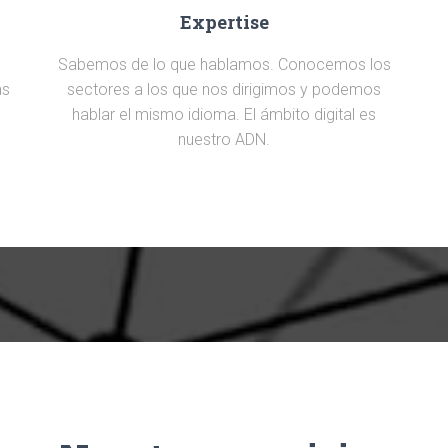
Expertise
Sabemos de lo que hablamos. Conocemos los
as
sectores a los que nos dirigimos y podemos
hablar el mismo idioma. El ámbito digital es
nuestro ADN.