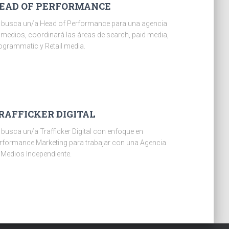
EAD OF PERFORMANCE
 busca un/a Head of Performance para una agencia
 medios, coordinará las áreas de search, paid media,
ogrammatic y Retail media.
RAFFICKER DIGITAL
 busca un/a Trafficker Digital con enfoque en
rformance Marketing para trabajar con una Agencia
 Medios Independiente.