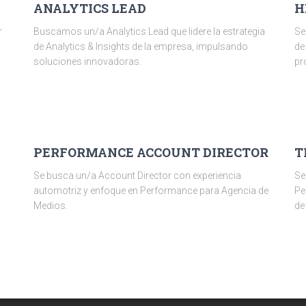
ANALYTICS LEAD
H
r
Buscamos un/a Analytics Lead que lidere la estrategia
Se
de Analytics & Insights de la empresa, impulsando
de
soluciones innovadoras.
pr
PERFORMANCE ACCOUNT DIRECTOR
T
Se busca un/a Account Director con experiencia
Se
automotriz y enfoque en Performance para Agencia de
Pe
Medios.
de