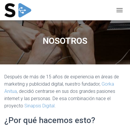
C
A
M
B
I
NOSOTROS
A
R
M
O
D
O
D
Después de más de 15 años de experiencia en áreas de
E
marketing y publicidad digital, nuestro fundador,
Gorka
N
Anitua
, decidió centrarse en sus dos grandes pasiones
A
V
internet y las personas. De esa combinación nace el
E
proyecto
Sinapsis Digital
.
G
A
¿Por qué hacemos esto?
C
I