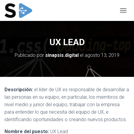
C
A
M
B
I
UX LEAD
A
R
Publicado por
sinapsis.digital
el
agosto 13, 2019
M
O
D
O
D
E
N
Descripción:
el líder de UX es responsable de desarrollar a
A
las personas en su equipo, en particular, los miembros de
V
nivel medio y junior del equipo; trabajar con la empresa
E
para entender lo que necesita del equipo de UX; e
G
A
identificando oportunidades o creando nuevos productos.
C
I
Nombre del puesto:
UX Lead