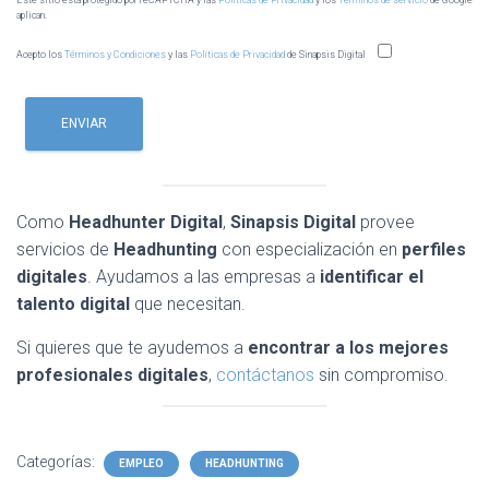
Este sitio esta protegido por reCAPTCHA y las
Políticas de Privacidad
y los
Términos de servicio
de Google
aplican.
Acepto los
Términos y Condiciones
y las
Políticas de Privacidad
de Sinapsis Digital
Como
Headhunter Digital
,
Sinapsis Digital
provee
servicios de
Headhunting
con especialización en
perfiles
digitales
. Ayudamos a las empresas a
identificar el
talento digital
que necesitan.
Si quieres que te ayudemos a
encontrar a los mejores
profesionales
digitales
,
contáctanos
sin compromiso.
Categorías:
EMPLEO
HEADHUNTING