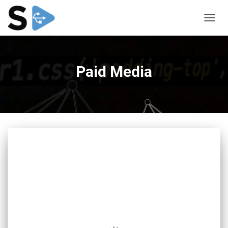
CAMB
MODO
DE
NAVEG
Paid Media