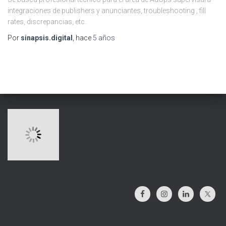
integraciones de publishers y anunciantes, troubleshooting , fill
rates, discrepancias, etc.
Por
sinapsis.digital
, hace
5 años