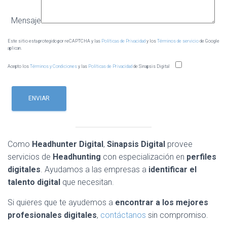
Mensaje
Este sitio esta protegido por reCAPTCHA y las
Políticas de Privacidad
y los
Términos de servicio
de Google
aplican.
Acepto los
Términos y Condiciones
y las
Políticas de Privacidad
de Sinapsis Digital
Como
Headhunter Digital
,
Sinapsis Digital
provee
servicios de
Headhunting
con especialización en
perfiles
digitales
. Ayudamos a las empresas a
identificar el
talento digital
que necesitan.
Si quieres que te ayudemos a
encontrar a los mejores
profesionales
digitales
,
contáctanos
sin compromiso.