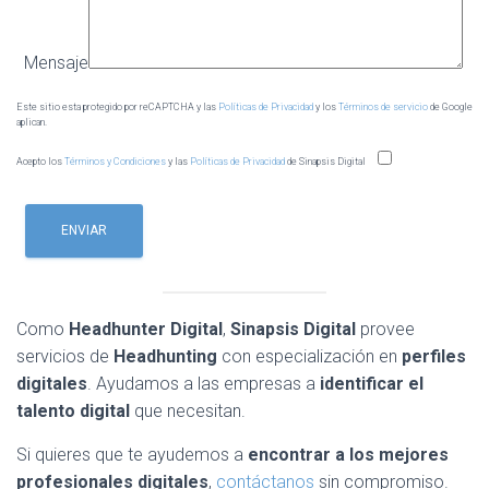
Mensaje
Este sitio esta protegido por reCAPTCHA y las
Políticas de Privacidad
y los
Términos de servicio
de Google
aplican.
Acepto los
Términos y Condiciones
y las
Políticas de Privacidad
de Sinapsis Digital
Como
Headhunter Digital
,
Sinapsis Digital
provee
servicios de
Headhunting
con especialización en
perfiles
digitales
. Ayudamos a las empresas a
identificar el
talento digital
que necesitan.
Si quieres que te ayudemos a
encontrar a los mejores
profesionales
digitales
,
contáctanos
sin compromiso.