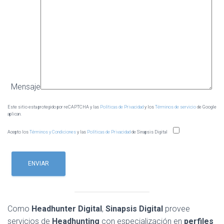
Mensaje
Este sitio esta protegido por reCAPTCHA y las
Políticas de Privacidad
y los
Términos de servicio
de Google
aplican.
Acepto los
Términos y Condiciones
y las
Políticas de Privacidad
de Sinapsis Digital
Como
Headhunter Digital
,
Sinapsis Digital
provee
servicios de
Headhunting
con especialización en
perfiles