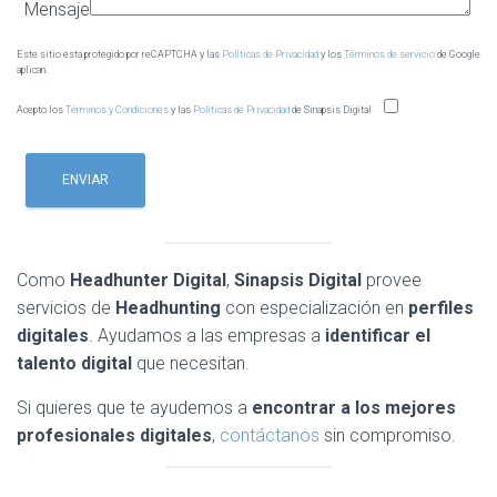
Mensaje
Este sitio esta protegido por reCAPTCHA y las
Políticas de Privacidad
y los
Términos de servicio
de Google
aplican.
Acepto los
Términos y Condiciones
y las
Políticas de Privacidad
de Sinapsis Digital
Como
Headhunter Digital
,
Sinapsis Digital
provee
servicios de
Headhunting
con especialización en
perfiles
digitales
. Ayudamos a las empresas a
identificar el
talento digital
que necesitan.
Si quieres que te ayudemos a
encontrar a los mejores
profesionales
digitales
,
contáctanos
sin compromiso.