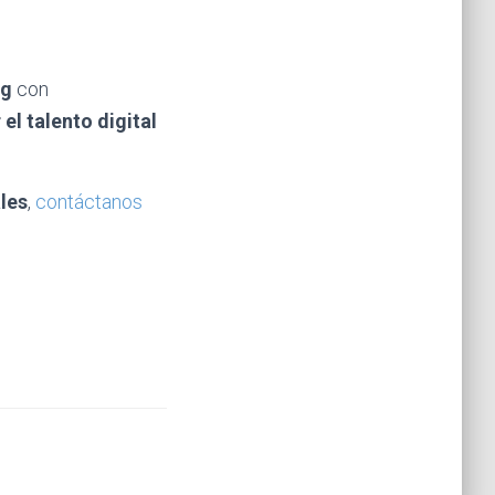
ng
con
 el talento digital
ales
,
contáctanos