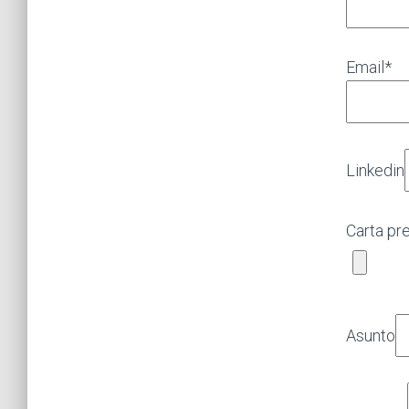
Email*
Linkedin
Carta pr
Asunto