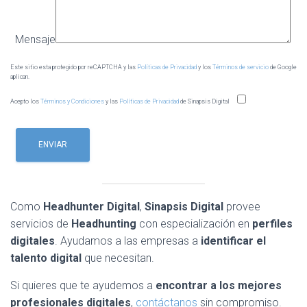
Mensaje
Este sitio esta protegido por reCAPTCHA y las
Políticas de Privacidad
y los
Términos de servicio
de Google
aplican.
Acepto los
Términos y Condiciones
y las
Políticas de Privacidad
de Sinapsis Digital
Como
Headhunter Digital
,
Sinapsis Digital
provee
servicios de
Headhunting
con especialización en
perfiles
digitales
. Ayudamos a las empresas a
identificar el
talento digital
que necesitan.
Si quieres que te ayudemos a
encontrar a los mejores
profesionales
digitales
,
contáctanos
sin compromiso.